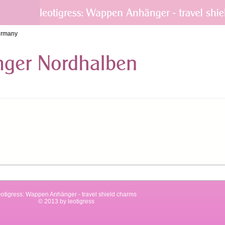
ermany
eotigress: Wappen Anhänger - travel shield charms
© 2013 by leotigress